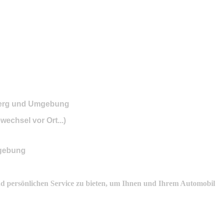
e Kunden in Strausberg und Umg
echsel vor Ort...)
mgebung
 und persönlichen Service zu bieten, um Ihnen und Ihrem Automobil