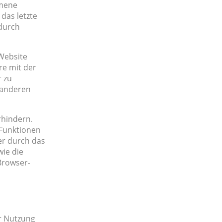
mmene
 das letzte
 durch
Website
re mit der
 zu
 anderen
rhindern.
 Funktionen
er durch das
wie die
Browser-
r Nutzung