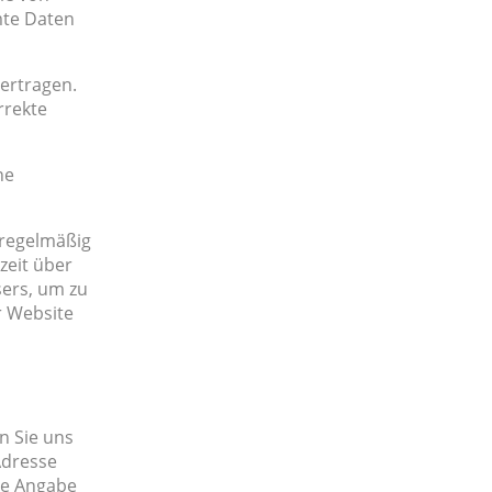
mte Daten
ertragen.
rrekte
ne
 regelmäßig
zeit über
sers, um zu
r Website
n Sie uns
Adresse
ie Angabe