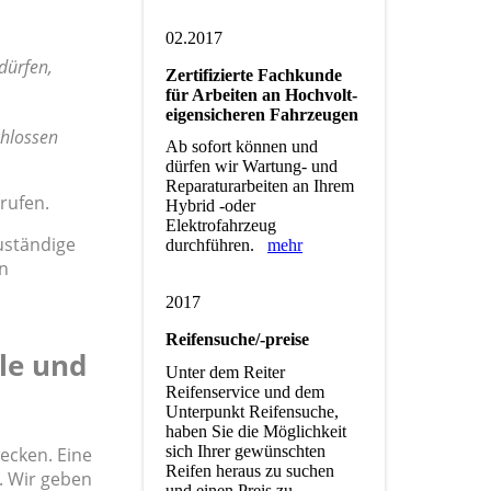
02.2017
dürfen,
Zertifizierte Fachkunde
für Arbeiten an Hochvolt-
eigensicheren Fahrzeugen
chlossen
Ab sofort können und
dürfen wir Wartung- und
Reparaturarbeiten an Ihrem
rrufen.
Hybrid -oder
Elektrofahrzeug
uständige
durchführen.
mehr
en
2017
Reifensuche/-preise
le und
Unter dem Reiter
Reifenservice und dem
Unterpunkt Reifensuche,
haben Sie die Möglichkeit
sich Ihrer gewünschten
ecken. Eine
Reifen heraus zu suchen
. Wir geben
und einen Preis zu