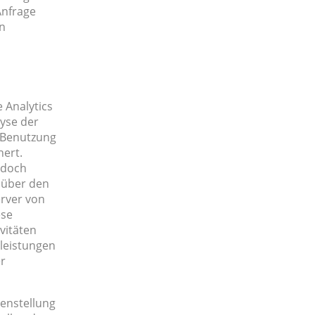
Anfrage
en
 Analytics
lyse der
e Benutzung
hert.
edoch
 über den
erver von
ese
vitäten
leistungen
r
enstellung