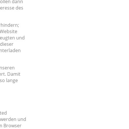
sollen dann
teresse des
rhindern;
 Website
zeugten und
 dieser
unterladen
unseren
ert. Damit
 so lange
ited
t werden und
em Browser