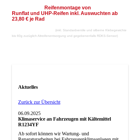
Reifenmontage von
Runflat und UHP-Reifen
inkl. Auswuchten ab
23,80 € je Rad
(
inkl. Standardventile und silberne Klebegewichte
bis 60g
zuzüglich Altreifenentsorgung und gegebenenfalls RDKS-Sensor)
Aktuelles
Zurück zur Übersicht
06.09.2025
Klimaservice an Fahrzeugen mit Kältemittel
R1234YF
Ab sofort können wir Wartung- und
Reparaturarbeiten bei Fahrzeugenklimaanlagen mit